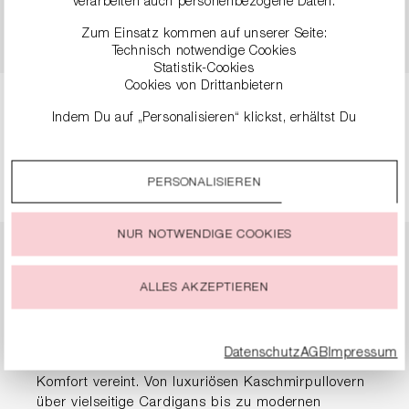
verarbeiten auch personenbezogene Daten.
FEINER STRUKTUR
99,90 €
199,00 €
Zum Einsatz kommen auf unserer Seite:
89,90 €
179,00 €
Technisch notwendige Cookies
Statistik-Cookies
Cookies von Drittanbietern
Indem Du auf „Personalisieren“ klickst, erhältst Du
Seite
Seite
Seite
Seite
1
2
3
4
genauere Informationen zu unseren Cookies und kannst
diese nach Deinen eigenen Bedürfnissen anpassen.
PERSONALISIEREN
Durch einen Klick auf das Auswahlfeld „Alle akzeptieren“
stimmst Du der Verwendung aller Cookies zu, die unter
„Cookie-Einstellungen“ beschrieben werden.
NUR NOTWENDIGE COOKIES
Du kannst Deine Einwilligung zur Nutzung von Cookies zu
Pullover & Strick für
jeder Zeit ändern oder widerrufen.
ALLES AKZEPTIEREN
Damen
Datenschutz
AGB
Impressum
Entdecke exquisite Strickmode, die Eleganz mit
Komfort vereint. Von luxuriösen Kaschmirpullovern
über vielseitige Cardigans bis zu modernen