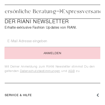
toure
Persönliche Beratung
Expressv
DER RIANI NEWSLETTER
Erhalte exklusive Fashion Updates von RIANI.
ANMELDEN
Mit Deiner Anmeldung zum RIANI Newsletter stimmst Du den
geltenden
Datenschutzbestimmungen
und
AGB
zu.
SERVICE & HILFE