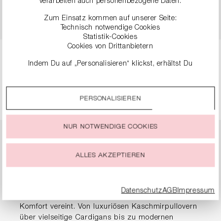
verarbeiten auch personenbezogene Daten.
FEINER STRUKTUR
99,90 €
199,00 €
Zum Einsatz kommen auf unserer Seite:
89,90 €
179,00 €
Technisch notwendige Cookies
Statistik-Cookies
Cookies von Drittanbietern
Indem Du auf „Personalisieren“ klickst, erhältst Du
Seite
Seite
Seite
Seite
1
2
3
4
genauere Informationen zu unseren Cookies und kannst
diese nach Deinen eigenen Bedürfnissen anpassen.
PERSONALISIEREN
Durch einen Klick auf das Auswahlfeld „Alle akzeptieren“
stimmst Du der Verwendung aller Cookies zu, die unter
„Cookie-Einstellungen“ beschrieben werden.
NUR NOTWENDIGE COOKIES
Du kannst Deine Einwilligung zur Nutzung von Cookies zu
Pullover & Strick für
jeder Zeit ändern oder widerrufen.
ALLES AKZEPTIEREN
Damen
Datenschutz
AGB
Impressum
Entdecke exquisite Strickmode, die Eleganz mit
Komfort vereint. Von luxuriösen Kaschmirpullovern
über vielseitige Cardigans bis zu modernen