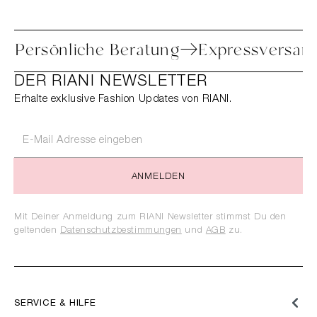
toure
Persönliche Beratung
Expressv
DER RIANI NEWSLETTER
Erhalte exklusive Fashion Updates von RIANI.
ANMELDEN
Mit Deiner Anmeldung zum RIANI Newsletter stimmst Du den
geltenden
Datenschutzbestimmungen
und
AGB
zu.
SERVICE & HILFE