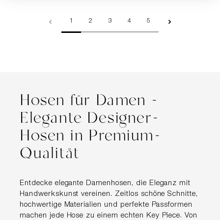
Seite
Seite
Seite
Seite
Seite
1
2
3
4
5
Hosen für Damen -
Elegante Designer-
Hosen in Premium-
Qualität
Entdecke elegante Damenhosen, die Eleganz mit
Handwerkskunst vereinen. Zeitlos schöne Schnitte,
hochwertige Materialien und perfekte Passformen
machen jede Hose zu einem echten Key Piece. Von