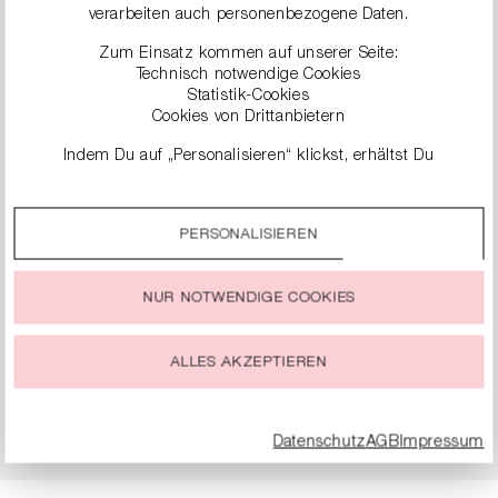
KARIERTE HOSE
SLIM-FIT JEANS
verarbeiten auch personenbezogene Daten.
299,99 €
229,99 €
Zum Einsatz kommen auf unserer Seite:
Technisch notwendige Cookies
Statistik-Cookies
Cookies von Drittanbietern
Indem Du auf „Personalisieren“ klickst, erhältst Du
genauere Informationen zu unseren Cookies und kannst
diese nach Deinen eigenen Bedürfnissen anpassen.
PERSONALISIEREN
Durch einen Klick auf das Auswahlfeld „Alle akzeptieren“
stimmst Du der Verwendung aller Cookies zu, die unter
„Cookie-Einstellungen“ beschrieben werden.
NUR NOTWENDIGE COOKIES
Du kannst Deine Einwilligung zur Nutzung von Cookies zu
jeder Zeit ändern oder widerrufen.
ALLES AKZEPTIEREN
WIDE-FIT HOSE
WIDE-FIT HOSE AUS
JERSEY
249,99 €
269,99 €
Datenschutz
AGB
Impressum