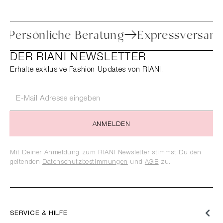
toure
Persönliche Beratung
Expressve
DER RIANI NEWSLETTER
Erhalte exklusive Fashion Updates von RIANI.
ANMELDEN
Mit Deiner Anmeldung zum RIANI Newsletter stimmst Du den
geltenden
Datenschutzbestimmungen
und
AGB
zu.
SERVICE & HILFE