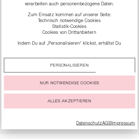
KARIERTE HOSE
SLIM-FIT JEANS
verarbeiten auch personenbezogene Daten.
299,99 €
229,99 €
Zum Einsatz kommen auf unserer Seite:
Technisch notwendige Cookies
Statistik-Cookies
Cookies von Drittanbietern
Indem Du auf „Personalisieren“ klickst, erhältst Du
genauere Informationen zu unseren Cookies und kannst
diese nach Deinen eigenen Bedürfnissen anpassen.
PERSONALISIEREN
Durch einen Klick auf das Auswahlfeld „Alle akzeptieren“
stimmst Du der Verwendung aller Cookies zu, die unter
„Cookie-Einstellungen“ beschrieben werden.
NUR NOTWENDIGE COOKIES
Du kannst Deine Einwilligung zur Nutzung von Cookies zu
jeder Zeit ändern oder widerrufen.
ALLES AKZEPTIEREN
WIDE-FIT HOSE
WIDE-FIT HOSE AUS
JERSEY
249,99 €
269,99 €
Datenschutz
AGB
Impressum