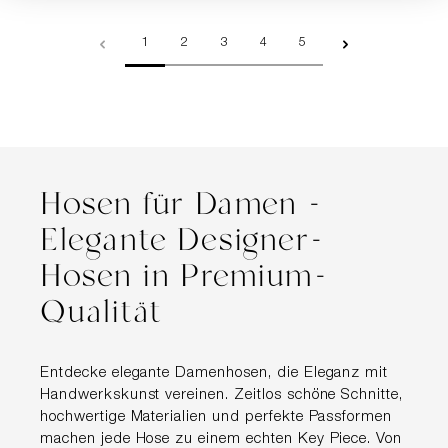
Seite
Seite
Seite
Seite
Seite
1
2
3
4
5
Hosen für Damen -
Elegante Designer-
Hosen in Premium-
Qualität
Entdecke elegante Damenhosen, die Eleganz mit
Handwerkskunst vereinen. Zeitlos schöne Schnitte,
hochwertige Materialien und perfekte Passformen
machen jede Hose zu einem echten Key Piece. Von