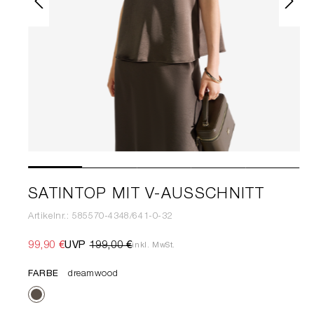
SATINTOP MIT V-AUSSCHNITT
Artikelnr.: 585570-4348/641-0-32
99,90 €
UVP
199,00 €
inkl. MwSt.
FARBE
dreamwood