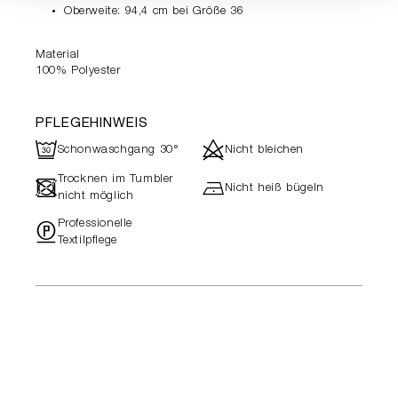
Oberweite: 94,4 cm bei Größe 36
Material
100% Polyester
PFLEGEHINWEIS
R
d
Schonwaschgang 30°
Nicht bleichen
Trocknen im Tumbler
-
h
Nicht heiß bügeln
nicht möglich
Professionelle
"
Textilpflege