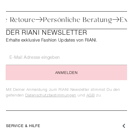
nfache Retoure
Persönliche Beratung
DER RIANI NEWSLETTER
Erhalte exklusive Fashion Updates von RIANI.
ANMELDEN
Mit Deiner Anmeldung zum RIANI Newsletter stimmst Du den
geltenden
Datenschutzbestimmungen
und
AGB
zu.
SERVICE & HILFE