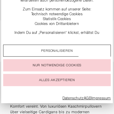
verarbeiten auch personenbezogene Daten.
FEINER STRUKTUR
99,90 €
199,00 €
Zum Einsatz kommen auf unserer Seite:
89,90 €
179,00 €
Technisch notwendige Cookies
Statistik-Cookies
Cookies von Drittanbietern
Indem Du auf „Personalisieren“ klickst, erhältst Du
Seite
Seite
Seite
Seite
1
2
3
4
genauere Informationen zu unseren Cookies und kannst
diese nach Deinen eigenen Bedürfnissen anpassen.
PERSONALISIEREN
Durch einen Klick auf das Auswahlfeld „Alle akzeptieren“
stimmst Du der Verwendung aller Cookies zu, die unter
„Cookie-Einstellungen“ beschrieben werden.
NUR NOTWENDIGE COOKIES
Du kannst Deine Einwilligung zur Nutzung von Cookies zu
Pullover & Strick für
jeder Zeit ändern oder widerrufen.
ALLES AKZEPTIEREN
Damen
Datenschutz
AGB
Impressum
Entdecke exquisite Strickmode, die Eleganz mit
Komfort vereint. Von luxuriösen Kaschmirpullovern
über vielseitige Cardigans bis zu modernen