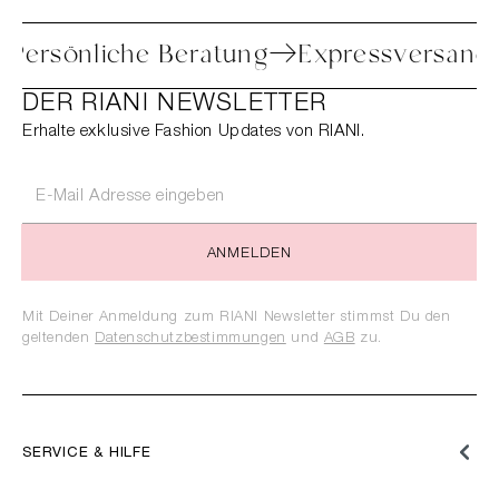
etoure
Persönliche Beratung
Expressv
DER RIANI NEWSLETTER
Erhalte exklusive Fashion Updates von RIANI.
ANMELDEN
Mit Deiner Anmeldung zum RIANI Newsletter stimmst Du den
geltenden
Datenschutzbestimmungen
und
AGB
zu.
SERVICE & HILFE