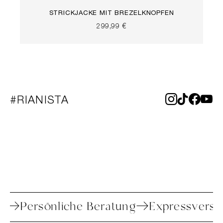
STRICKJACKE MIT BREZELKNÖPFEN
299,99 €
#RIANISTA
toure
Persönliche Beratung
Expressve