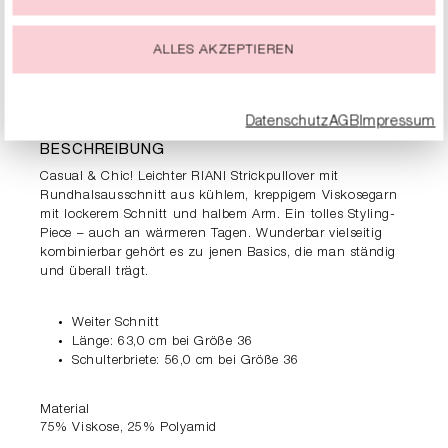
Du kannst Deine Einwilligung zur Nutzung von Cookies zu
jeder Zeit ändern oder widerrufen.
ALLES AKZEPTIEREN
PRODUKTDETAILS
Datenschutz
AGB
Impressum
BESCHREIBUNG
Casual & Chic! Leichter RIANI Strickpullover mit
Rundhalsausschnitt aus kühlem, kreppigem Viskosegarn
mit lockerem Schnitt und halbem Arm. Ein tolles Styling-
Piece – auch an wärmeren Tagen. Wunderbar vielseitig
kombinierbar gehört es zu jenen Basics, die man ständig
und überall trägt.
Weiter Schnitt
Länge: 63,0 cm bei Größe 36
Schulterbriete: 56,0 cm bei Größe 36
Material
75% Viskose, 25% Polyamid