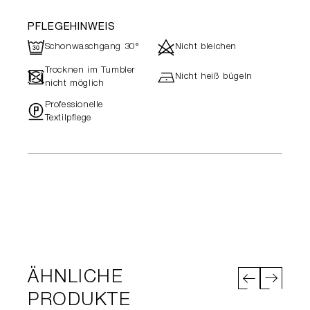
PFLEGEHINWEIS
R
d
Schonwaschgang 30°
Nicht bleichen
Trocknen im Tumbler
-
h
Nicht heiß bügeln
nicht möglich
Professionelle
"
Textilpflege
ÄHNLICHE
PRODUKTE