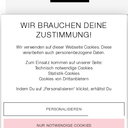
WIR BRAUCHEN DEINE
ZUSTIMMUNG!
Wir verwenden auf dieser Webseite Cookies. Diese
verarbeiten auch personenbezogene Daten.
Zum Einsatz kommen auf unserer Seite:
Technisch notwendige Cookies
Statistik-Cookies
SNEAKER
Cookies von Drittanbietern
279,00 €
Indem Du auf „Personalisieren“ klickst, erhältst Du
genauere Informationen zu unseren Cookies und kannst
diese nach Deinen eigenen Bedürfnissen anpassen.
DETAILS
PERSONALISIEREN
Durch einen Klick auf das Auswahlfeld „Alle akzeptieren“
stimmst Du der Verwendung aller Cookies zu, die unter
„Cookie-Einstellungen“ beschrieben werden.
NUR NOTWENDIGE COOKIES