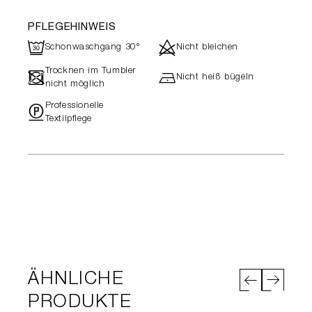
PFLEGEHINWEIS
R
d
Schonwaschgang 30°
Nicht bleichen
Trocknen im Tumbler
-
h
Nicht heiß bügeln
nicht möglich
Professionelle
"
Textilpflege
ÄHNLICHE
PRODUKTE