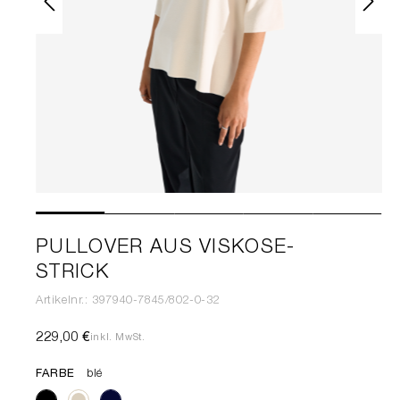
PULLOVER AUS VISKOSE-
STRICK
Artikelnr.: 397940-7845/802-0-32
229,00 €
inkl. MwSt.
FARBE
blé