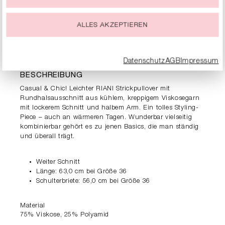
Du kannst Deine Einwilligung zur Nutzung von Cookies zu
jeder Zeit ändern oder widerrufen.
ALLES AKZEPTIEREN
PRODUKTDETAILS
Datenschutz
AGB
Impressum
BESCHREIBUNG
Casual & Chic! Leichter RIANI Strickpullover mit
Rundhalsausschnitt aus kühlem, kreppigem Viskosegarn
mit lockerem Schnitt und halbem Arm. Ein tolles Styling-
Piece – auch an wärmeren Tagen. Wunderbar vielseitig
kombinierbar gehört es zu jenen Basics, die man ständig
und überall trägt.
Weiter Schnitt
Länge: 63,0 cm bei Größe 36
Schulterbriete: 56,0 cm bei Größe 36
Material
75% Viskose, 25% Polyamid