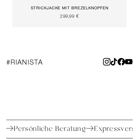
STRICKJACKE MIT BREZELKNÖPFEN
299,99 €
#RIANISTA
toure
Persönliche Beratung
Expressv