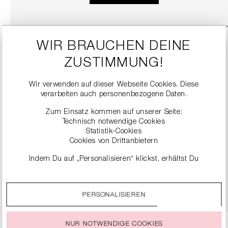
WIR BRAUCHEN DEINE
ZUSTIMMUNG!
Wir verwenden auf dieser Webseite Cookies. Diese
verarbeiten auch personenbezogene Daten.
Zum Einsatz kommen auf unserer Seite:
Technisch notwendige Cookies
Statistik-Cookies
SNEAKER
Cookies von Drittanbietern
279,00 €
Indem Du auf „Personalisieren“ klickst, erhältst Du
genauere Informationen zu unseren Cookies und kannst
diese nach Deinen eigenen Bedürfnissen anpassen.
DETAILS
PERSONALISIEREN
Durch einen Klick auf das Auswahlfeld „Alle akzeptieren“
stimmst Du der Verwendung aller Cookies zu, die unter
„Cookie-Einstellungen“ beschrieben werden.
NUR NOTWENDIGE COOKIES