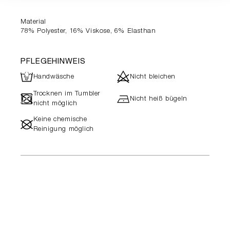
Material
78% Polyester, 16% Viskose, 6% Elasthan
PFLEGEHINWEIS
L
d
Handwäsche
Nicht bleichen
Trocknen im Tumbler
-
h
Nicht heiß bügeln
nicht möglich
Keine chemische
#
Reinigung möglich