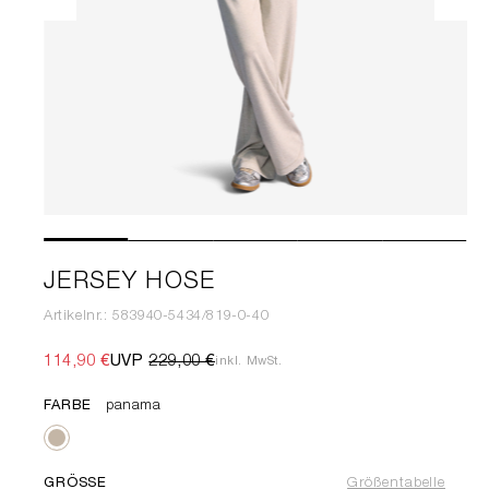
JERSEY HOSE
Artikelnr.: 583940-5434/819-0-40
114,90 €
UVP
229,00 €
inkl. MwSt.
FARBE
panama
GRÖSSE
Größentabelle