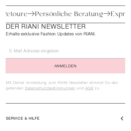
che Retoure
Persönliche Beratung
Ex
DER RIANI NEWSLETTER
Erhalte exklusive Fashion Updates von RIANI.
ANMELDEN
Mit Deiner Anmeldung zum RIANI Newsletter stimmst Du den
geltenden
Datenschutzbestimmungen
und
AGB
zu.
SERVICE & HILFE