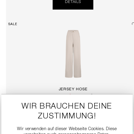
DETAILS
SALE
JERSEY HOSE
114,90 €
229,00 €
WIR BRAUCHEN DEINE
ZUSTIMMUNG!
DETAILS
Wir verwenden auf dieser Webseite Cookies. Diese