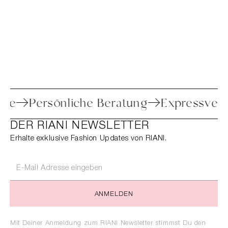
etoure
Persönliche Beratung
Express
DER RIANI NEWSLETTER
Erhalte exklusive Fashion Updates von RIANI.
ANMELDEN
Mit Deiner Anmeldung zum RIANI Newsletter stimmst Du den