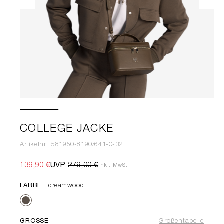
COLLEGE JACKE
Artikelnr.: 581950-8190/641-0-32
139,90 €
UVP
279,00 €
inkl. MwSt.
FARBE
dreamwood
GRÖSSE
Größentabelle