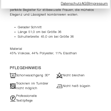
Ausstrahlung verleiht. Ob über Kleidern, zu weiten Hosen
Datenschutz
AGB
Impressum
oder als Layering- Piece – diese Collagejacke ist der
perfekte Begleiter für stilbewusste Frauen, die mühelos
Eleganz und Lässigkeit kombinieren wollen.
Gerader Schnitt
Länge 51,0 cm bei Größe 36
Schulterbreite: 45,0 cm bei Größe 36
Material
45% Viskose, 44% Polyester, 11% Elasthan
PFLEGEHINWEIS
R
d
Schonwaschgang 30°
Nicht bleichen
Trocknen im Tumbler
-
h
Nicht heiß bügeln
nicht möglich
Professionelle
"
Textilpflege