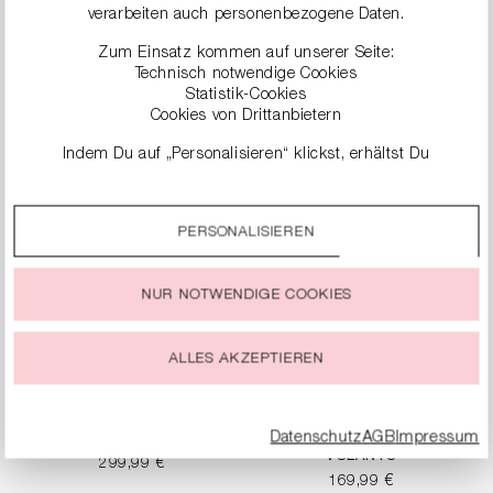
verarbeiten auch personenbezogene Daten.
T-SHIRT MIT
TANKTOP AUS RIB
Zum Einsatz kommen auf unserer Seite:
RÜCKENPRINT
JERSEY
Technisch notwendige Cookies
149,99 €
99,99 €
Statistik-Cookies
Cookies von Drittanbietern
Indem Du auf „Personalisieren“ klickst, erhältst Du
genauere Informationen zu unseren Cookies und kannst
diese nach Deinen eigenen Bedürfnissen anpassen.
PERSONALISIEREN
Durch einen Klick auf das Auswahlfeld „Alle akzeptieren“
stimmst Du der Verwendung aller Cookies zu, die unter
„Cookie-Einstellungen“ beschrieben werden.
NUR NOTWENDIGE COOKIES
Du kannst Deine Einwilligung zur Nutzung von Cookies zu
jeder Zeit ändern oder widerrufen.
ALLES AKZEPTIEREN
Datenschutz
AGB
Impressum
ZEBRA-STRICKPOLO
ZEBRA-TOP MIT
VOLANTS
299,99 €
169,99 €