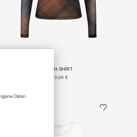
MESH SHIRT
149,99 €
zogene Daten.
NEW