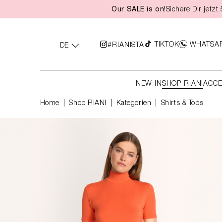
Our SALE is on!
Sichere Dir jetz
springen
Zur Hauptnavigation springen
TIKTOK
WHATSA
#RIANISTA
DE
NEW IN
SHOP RIANI
ACCE
Home
Shop RIANI
|
Kategorien
|
Shirts & Tops