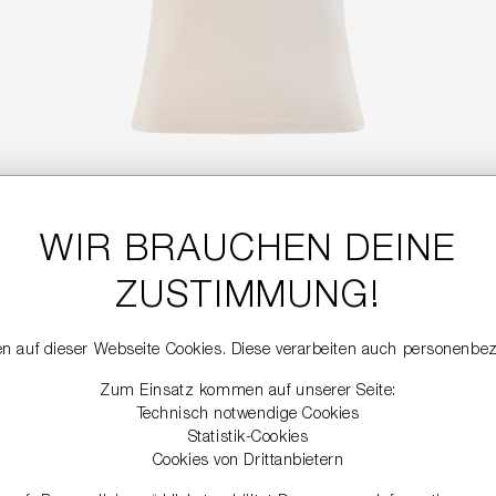
WIR BRAUCHEN DEINE
LOGO T-SHIRT
99,99 €
ZUSTIMMUNG!
n auf dieser Webseite Cookies. Diese verarbeiten auch personenbe
NEW
Zum Einsatz kommen auf unserer Seite:
Technisch notwendige Cookies
Statistik-Cookies
Cookies von Drittanbietern