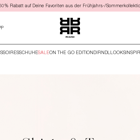
t 50% Rabatt auf Deine Favoriten aus der Frühjahrs-/Sommerkollekti
PP
SSOIRES
SCHUHE
SALE
ON THE GO EDITION
DIRNDL
LOOKS
INSPI