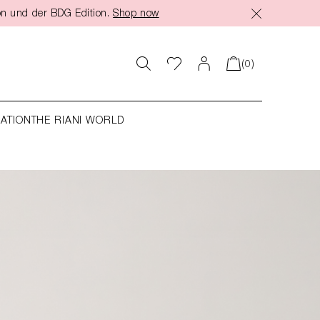
on und der BDG Edition.
Shop now
(0)
RATION
THE RIANI WORLD