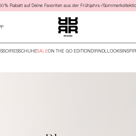
t 50% Rabatt auf Deine Favoriten aus der Frühjahrs-/Sommerkollekti
PP
SSOIRES
SCHUHE
SALE
ON THE GO EDITION
DIRNDL
LOOKS
INSPI