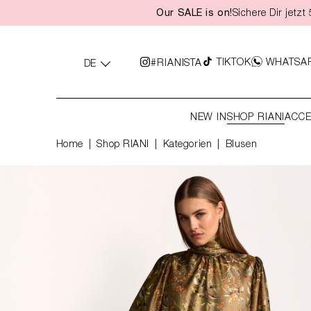
Our SALE is on!
Sichere Dir jetz
springen
Zur Hauptnavigation springen
TIKTOK
WHATSA
#RIANISTA
DE
NEW IN
SHOP RIANI
ACCE
Home
Shop RIANI
|
Kategorien
|
Blusen