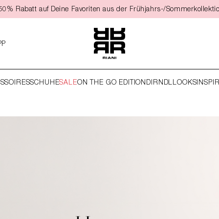
t 50% Rabatt auf Deine Favoriten aus der Frühjahrs-/Sommerkollekti
PP
SSOIRES
SCHUHE
SALE
ON THE GO EDITION
DIRNDL
LOOKS
INSPI