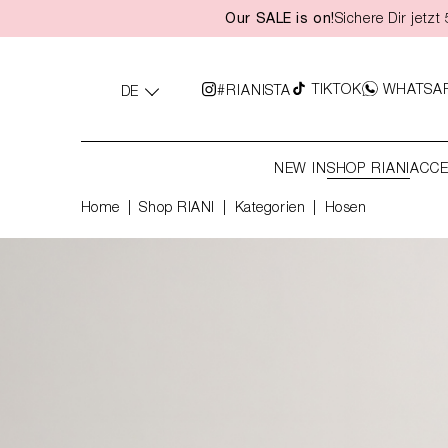
Our SALE is on!
Sichere Dir jetz
springen
Zur Hauptnavigation springen
TIKTOK
WHATSA
#RIANISTA
DE
NEW IN
SHOP RIANI
ACCE
Home
Shop RIANI
|
Kategorien
|
Hosen