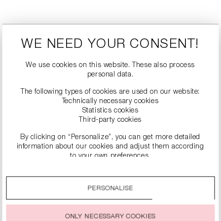
WE NEED YOUR CONSENT!
ANREDE
We use cookies on this website. These also process
personal data.
The following types of cookies are used on our website:
Technically necessary cookies
Statistics cookies
Third-party cookies
By clicking on “Personalize”, you can get more detailed
information about our cookies and adjust them according
to your own preferences.
By clicking on the “Accept all” option, you agree to the use
of all cookies described under “Cookie settings”.
PERSONALISE
You can change or withdraw your consent to the use of
cookies at any time.
ONLY NECESSARY COOKIES