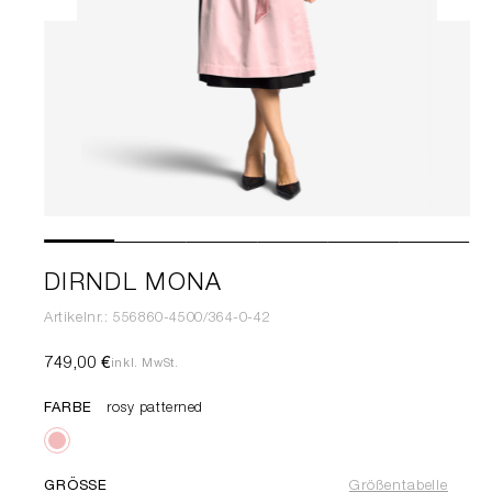
DIRNDL MONA
Artikelnr.: 556860-4500/364-0-42
749,00 €
inkl. MwSt.
FARBE
rosy patterned
GRÖSSE
Größentabelle